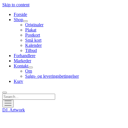
Skip to content
Forside
Shop
open
Originaler
menu
Plakat
Postkort
Små kort
Kalender
Tilbud
Forhandlere
Markeder
Kontakt
open
Om
menu
Salgs- og leveringsbetingelser
Kurv
Search
open
menu
DJ. Artwork