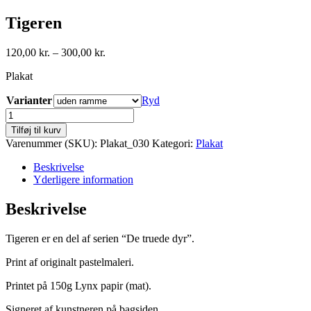
Tigeren
Prisinterval:
120,00
kr.
–
300,00
kr.
120,00 kr.
Plakat
til
300,00 kr.
Varianter
Ryd
Tigeren
antal
Tilføj til kurv
Varenummer (SKU):
Plakat_030
Kategori:
Plakat
Beskrivelse
Yderligere information
Beskrivelse
Tigeren er en del af serien “De truede dyr”.
Print af originalt pastelmaleri.
Printet på 150g Lynx papir (mat).
Signeret af kunstneren på bagsiden.