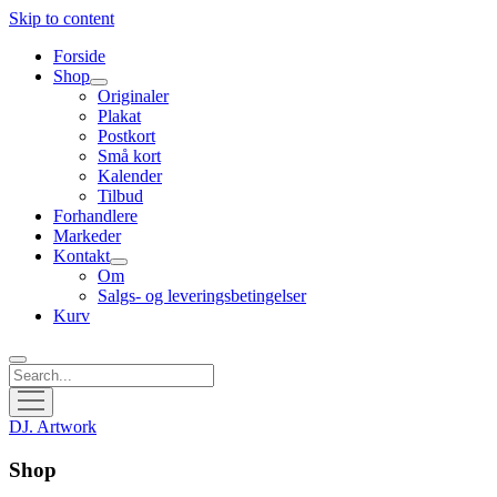
Skip to content
Forside
Shop
open
Originaler
menu
Plakat
Postkort
Små kort
Kalender
Tilbud
Forhandlere
Markeder
Kontakt
open
Om
menu
Salgs- og leveringsbetingelser
Kurv
Search
open
menu
DJ. Artwork
Shop