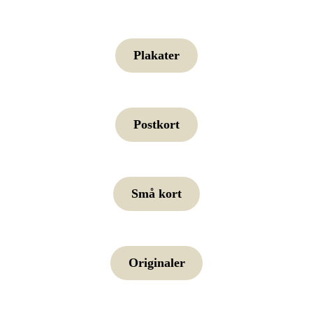
Plakater
Postkort
Små kort
Originaler