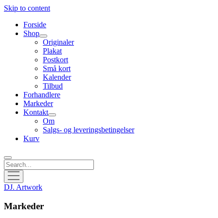
Skip to content
Forside
Shop
open
Originaler
menu
Plakat
Postkort
Små kort
Kalender
Tilbud
Forhandlere
Markeder
Kontakt
open
Om
menu
Salgs- og leveringsbetingelser
Kurv
Search
open
menu
DJ. Artwork
Markeder