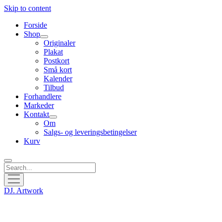
Skip to content
Forside
Shop
open
Originaler
menu
Plakat
Postkort
Små kort
Kalender
Tilbud
Forhandlere
Markeder
Kontakt
open
Om
menu
Salgs- og leveringsbetingelser
Kurv
Search
open
menu
DJ. Artwork