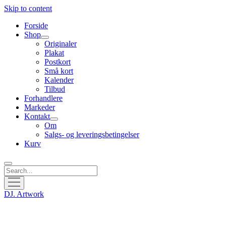
Skip to content
Forside
Shop
open
Originaler
menu
Plakat
Postkort
Små kort
Kalender
Tilbud
Forhandlere
Markeder
Kontakt
open
Om
menu
Salgs- og leveringsbetingelser
Kurv
Search
open
menu
DJ. Artwork