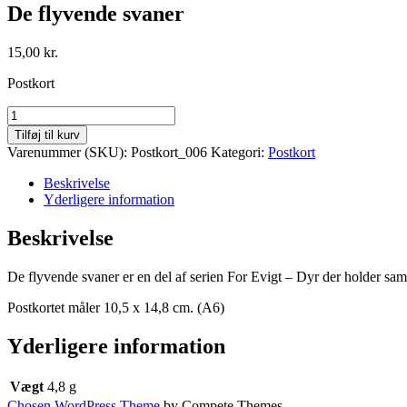
De flyvende svaner
15,00
kr.
Postkort
De
flyvende
Tilføj til kurv
svaner
Varenummer (SKU):
Postkort_006
Kategori:
Postkort
antal
Beskrivelse
Yderligere information
Beskrivelse
De flyvende svaner er en del af serien For Evigt – Dyr der holder sam
Postkortet måler 10,5 x 14,8 cm. (A6)
Yderligere information
Vægt
4,8 g
Chosen WordPress Theme
by Compete Themes.