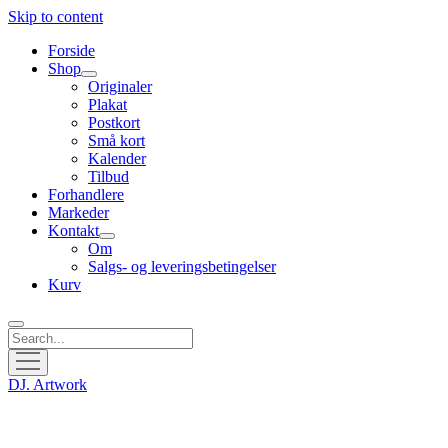
Skip to content
Forside
Shop
open
Originaler
menu
Plakat
Postkort
Små kort
Kalender
Tilbud
Forhandlere
Markeder
Kontakt
open
Om
menu
Salgs- og leveringsbetingelser
Kurv
Search
open
menu
DJ. Artwork