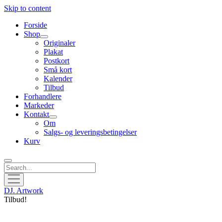
Skip to content
Forside
Shop
open
Originaler
menu
Plakat
Postkort
Små kort
Kalender
Tilbud
Forhandlere
Markeder
Kontakt
open
Om
menu
Salgs- og leveringsbetingelser
Kurv
Search
open
menu
DJ. Artwork
Tilbud!