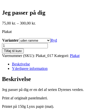
Jeg passer på dig
Prisinterval:
75,00
kr.
–
300,00
kr.
75,00 kr.
Plakat
til
300,00 kr.
Varianter
Ryd
Jeg
passer
Tilføj til kurv
på
Varenummer (SKU):
Plakat_017
Kategori:
Plakat
dig
antal
Beskrivelse
Yderligere information
Beskrivelse
Jeg passer på dig er en del af serien Dyrenes verden.
Print af originalt pastelmaleri.
Printet på 150g Lynx papir (mat).