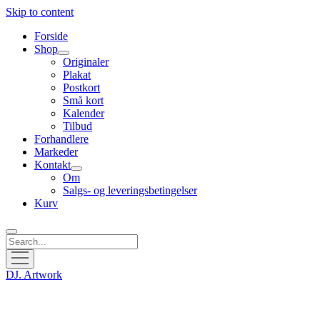
Skip to content
Forside
Shop
open
Originaler
menu
Plakat
Postkort
Små kort
Kalender
Tilbud
Forhandlere
Markeder
Kontakt
open
Om
menu
Salgs- og leveringsbetingelser
Kurv
Search
open
menu
DJ. Artwork