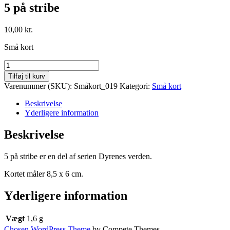
5 på stribe
10,00
kr.
Små kort
5
på
Tilføj til kurv
stribe
Varenummer (SKU):
Småkort_019
Kategori:
Små kort
antal
Beskrivelse
Yderligere information
Beskrivelse
5 på stribe er en del af serien Dyrenes verden.
Kortet måler 8,5 x 6 cm.
Yderligere information
Vægt
1,6 g
Chosen WordPress Theme
by Compete Themes.